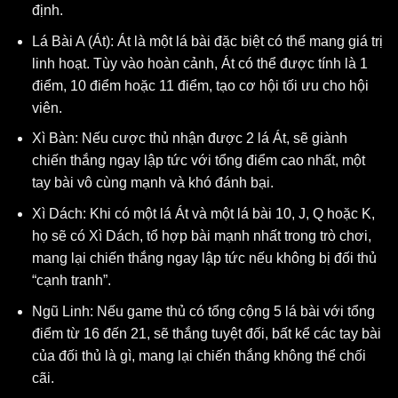
định.
Lá Bài A (Át): Át là một lá bài đặc biệt có thể mang giá trị
linh hoạt. Tùy vào hoàn cảnh, Át có thể được tính là 1
điểm, 10 điểm hoặc 11 điểm, tạo cơ hội tối ưu cho hội
viên.
Xì Bàn: Nếu cược thủ nhận được 2 lá Át, sẽ giành
chiến thắng ngay lập tức với tổng điểm cao nhất, một
tay bài vô cùng mạnh và khó đánh bại.
Xì Dách: Khi có một lá Át và một lá bài 10, J, Q hoặc K,
họ sẽ có Xì Dách, tổ hợp bài mạnh nhất trong trò chơi,
mang lại chiến thắng ngay lập tức nếu không bị đối thủ
“cạnh tranh”.
Ngũ Linh: Nếu game thủ có tổng cộng 5 lá bài với tổng
điểm từ 16 đến 21, sẽ thắng tuyệt đối, bất kể các tay bài
của đối thủ là gì, mang lại chiến thắng không thể chối
cãi.