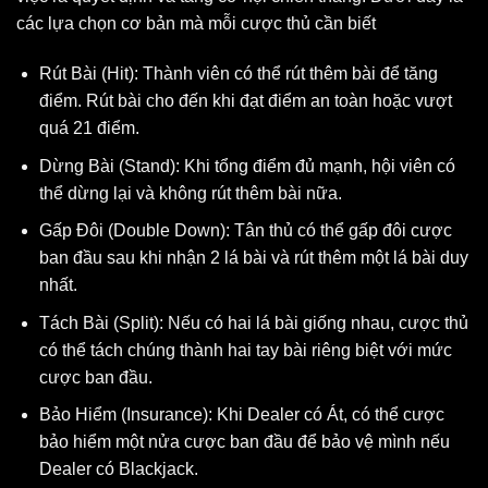
các lựa chọn cơ bản mà mỗi cược thủ cần biết
Rút Bài (Hit): Thành viên có thể rút thêm bài để tăng
điểm. Rút bài cho đến khi đạt điểm an toàn hoặc vượt
quá 21 điểm.
Dừng Bài (Stand): Khi tổng điểm đủ mạnh, hội viên có
thể dừng lại và không rút thêm bài nữa.
Gấp Đôi (Double Down): Tân thủ có thể gấp đôi cược
ban đầu sau khi nhận 2 lá bài và rút thêm một lá bài duy
nhất.
Tách Bài (Split): Nếu có hai lá bài giống nhau, cược thủ
có thể tách chúng thành hai tay bài riêng biệt với mức
cược ban đầu.
Bảo Hiểm (Insurance): Khi Dealer có Át, có thể cược
bảo hiểm một nửa cược ban đầu để bảo vệ mình nếu
Dealer có Blackjack.