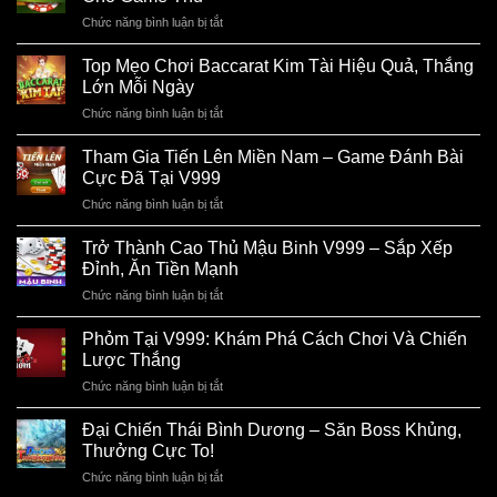
Cần
Chức năng bình luận bị tắt
ở
Biết
Xì
Khi
Dách
Top Mẹo Chơi Baccarat Kim Tài Hiệu Quả, Thắng
Tham
Online:
Gia
Lớn Mỗi Ngày
Cách
Tiến
Chức năng bình luận bị tắt
ở
Chơi,
Lên
Top
Mẹo
Đếm
Mẹo
Tham Gia Tiến Lên Miền Nam – Game Đánh Bài
Thắng
Lá
Chơi
Lớn
Cực Đã Tại V999
Tại
Baccarat
Dành
V999
Chức năng bình luận bị tắt
ở
Kim
Cho
Tham
Tài
Game
Gia
Trở Thành Cao Thủ Mậu Binh V999 – Sắp Xếp
Hiệu
Thủ
Tiến
Quả,
Đỉnh, Ăn Tiền Mạnh
Lên
Thắng
Chức năng bình luận bị tắt
ở
Miền
Lớn
Trở
Nam
Mỗi
Thành
Phỏm Tại V999: Khám Phá Cách Chơi Và Chiến
–
Ngày
Cao
Game
Lược Thắng
Thủ
Đánh
Chức năng bình luận bị tắt
ở
Mậu
Bài
Phỏm
Binh
Cực
Tại
Đại Chiến Thái Bình Dương – Săn Boss Khủng,
V999
Đã
V999:
–
Thưởng Cực To!
Tại
Khám
Sắp
V999
Chức năng bình luận bị tắt
ở
Phá
Xếp
Đại